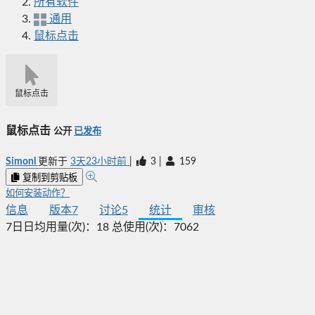
所有软件
通用
鼠标点击
鼠标点击
鼠标点击
公开
已发布
Simonl
更新于
3天23小时前
|
3
|
159
复制到剪贴板
如何安装动作？
信息
版本
7
讨论
5
统计
审核
7日日均用量(次)：
18
总使用(次)：
7062