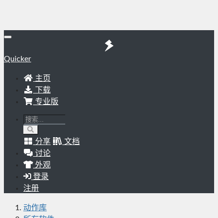
Quicker
主页
下载
专业版
分享
文档
讨论
外观
登录
注册
动作库