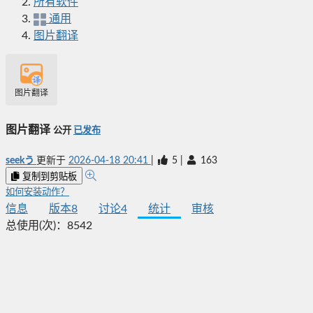
所有软件
通用
图片翻译
图片翻译
图片翻译
公开
已发布
seekう
更新于
2026-04-18 20:41
|
5
|
163
复制到剪贴板
如何安装动作？
信息
版本
8
讨论
4
统计
审核
总使用(次)：
8542