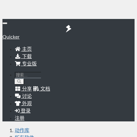
Quicker
主页
下载
专业版
分享
文档
讨论
外观
登录
注册
动作库