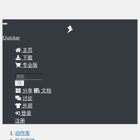
Quicker
主页
下载
专业版
分享
文档
讨论
外观
登录
注册
动作库