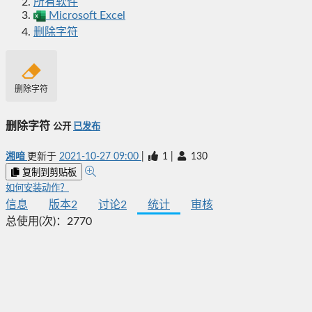
所有软件
Microsoft Excel
删除字符
删除字符
删除字符
公开
已发布
湘喑
更新于
2021-10-27 09:00
|
1
|
130
复制到剪贴板
如何安装动作？
信息
版本
2
讨论
2
统计
审核
总使用(次)：
2770