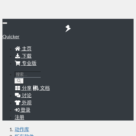
Quicker
主页
下载
专业版
分享
文档
讨论
外观
登录
注册
动作库