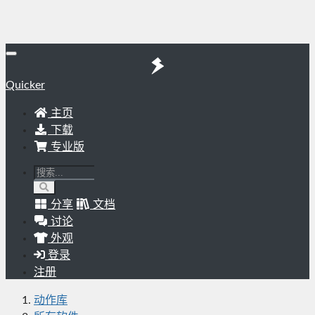
Quicker
主页
下载
专业版
分享
文档
讨论
外观
登录
注册
动作库