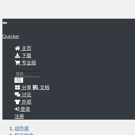
Quicker
主页
下载
专业版
分享
文档
讨论
外观
登录
注册
动作库