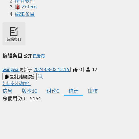
所有软件
Zotero
编辑条目
编辑条目
编辑条目
公开
已发布
wangwa
更新于
2024-08-03 15:16
|
0
|
12
复制到剪贴板
如何安装动作？
信息
版本
10
讨论
0
统计
审核
总使用(次)：
5164