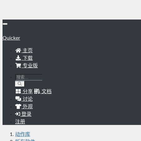
Quicker
主页
下载
专业版
分享
文档
讨论
外观
登录
注册
动作库