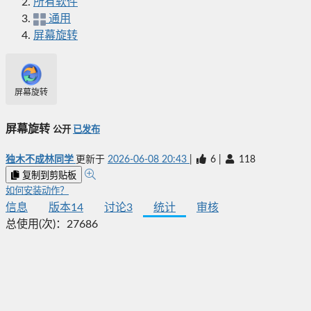
所有软件
通用
屏幕旋转
屏幕旋转
屏幕旋转
公开
已发布
独木不成林同学
更新于
2026-06-08 20:43
|
6
|
118
复制到剪贴板
如何安装动作？
信息
版本
14
讨论
3
统计
审核
总使用(次)：
27686