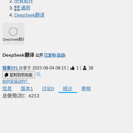
所有软件
通用
DeepSeek翻译
DeepSeek翻译
DeepSeek翻译
公开
已发布(自动)
效率591
分享于
2025-08-04 08:15
|
1
|
38
复制到剪贴板
如何安装动作？
信息
版本
1
讨论
0
统计
审核
总使用(次)：
6213