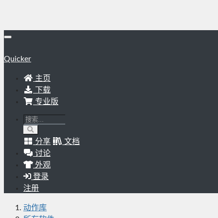
Quicker
主页
下载
专业版
分享
文档
讨论
外观
登录
注册
动作库