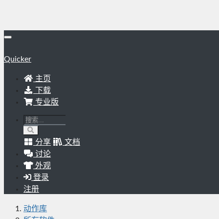
Quicker
主页
下载
专业版
分享
文档
讨论
外观
登录
注册
动作库