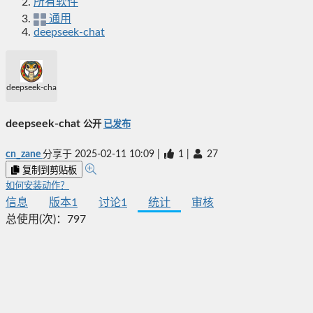
所有软件
通用
deepseek-chat
deepseek-chat
deepseek-chat
公开
已发布
cn_zane
分享于
2025-02-11 10:09
|
1
|
27
复制到剪贴板
如何安装动作？
信息
版本
1
讨论
1
统计
审核
总使用(次)：
797