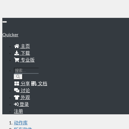
Quicker
主页
下载
专业版
分享
文档
讨论
外观
登录
注册
动作库