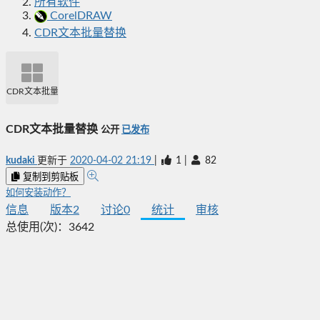
所有软件
CorelDRAW
CDR文本批量替换
CDR文本批量替换
CDR文本批量替换
公开
已发布
kudaki
更新于
2020-04-02 21:19
|
1
|
82
复制到剪贴板
如何安装动作？
信息
版本
2
讨论
0
统计
审核
总使用(次)：
3642