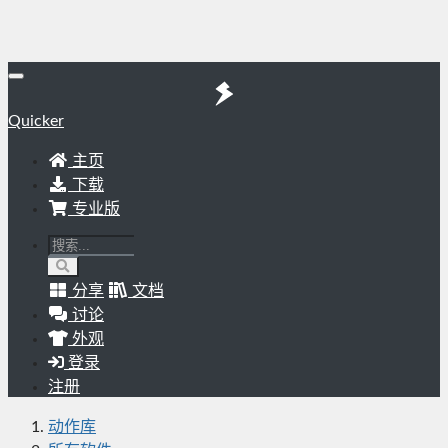
Quicker
主页
下载
专业版
分享
文档
讨论
外观
登录
注册
动作库