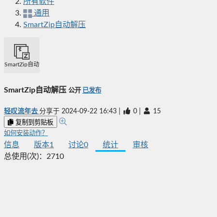
所有软件
通用
SmartZip自动解压
SmartZip自动解压
SmartZip自动解压
公开
已发布
轻叹流年去
分享于
2024-09-22 16:43
|
0
|
15
复制到剪贴板
如何安装动作？
信息
版本
1
讨论
0
统计
审核
总使用(次)：
2710