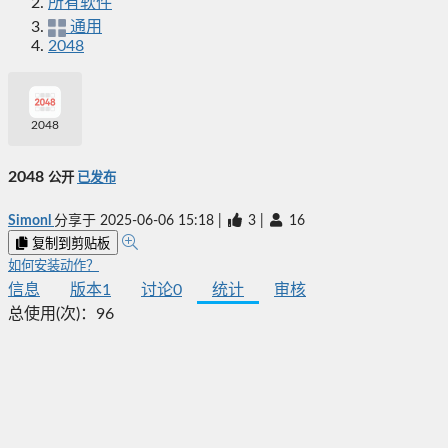
所有软件
通用
2048
2048
2048
公开
已发布
Simonl
分享于
2025-06-06 15:18
|
3
|
16
复制到剪贴板
如何安装动作？
信息
版本
1
讨论
0
统计
审核
总使用(次)：
96