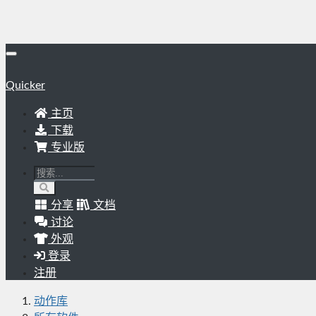
Quicker
主页
下载
专业版
分享
文档
讨论
外观
登录
注册
动作库