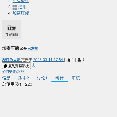
所有软件
通用
加密压缩
加密压缩
加密压缩
公开
已发布
橙红色太阳
更新于
2025-03-11 17:54
|
1
|
9
复制到剪贴板
如何安装动作？
信息
版本
2
讨论
1
统计
审核
总使用(次)：
220