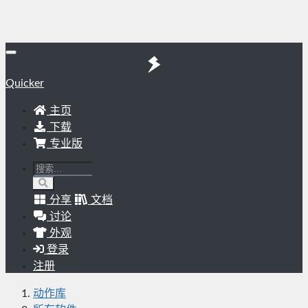
Quicker
主页
下载
专业版
分享
文档
讨论
外观
登录
注册
动作库