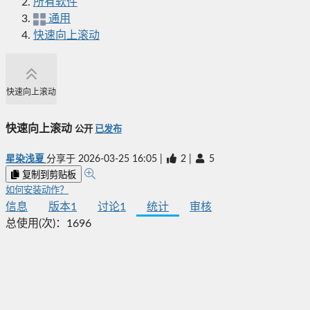
所有软件
通用
快速向上滚动
快速向上滚动
快速向上滚动
公开
已发布
星染浅夏
分享于
2026-03-25 16:05
|
2
|
5
复制到剪贴板
如何安装动作？
信息
版本
1
讨论
1
统计
审核
总使用(次)：
1696