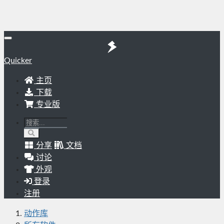
Quicker
主页
下载
专业版
分享
文档
讨论
外观
登录
注册
动作库