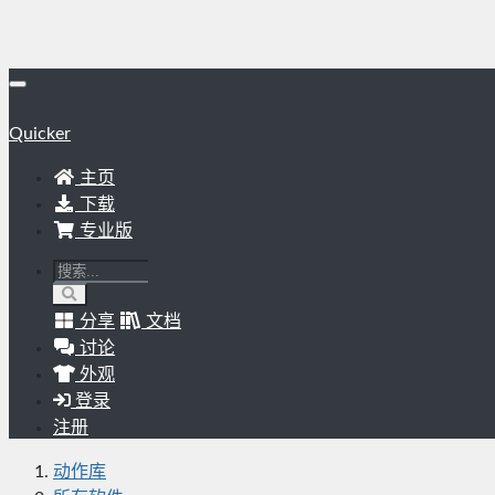
Quicker
主页
下载
专业版
分享
文档
讨论
外观
登录
注册
动作库