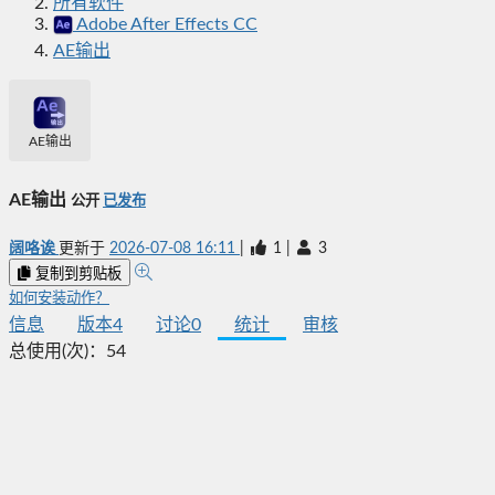
所有软件
Adobe After Effects CC
AE输出
AE输出
AE输出
公开
已发布
阔咯诶
更新于
2026-07-08 16:11
|
1
|
3
复制到剪贴板
如何安装动作？
信息
版本
4
讨论
0
统计
审核
总使用(次)：
54