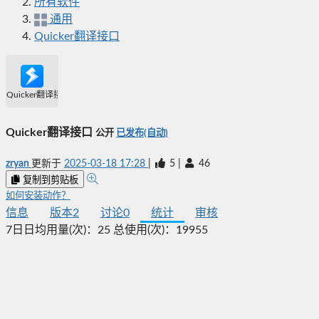
所有软件
通用
Quicker翻译接口
Quicker翻译接口
Quicker翻译接口
公开
已发布(自动)
zryan
更新于
2025-03-18 17:28
|
5
|
46
复制到剪贴板
如何安装动作？
信息
版本
2
讨论
0
统计
审核
7日日均用量(次)：
25
总使用(次)：
19955