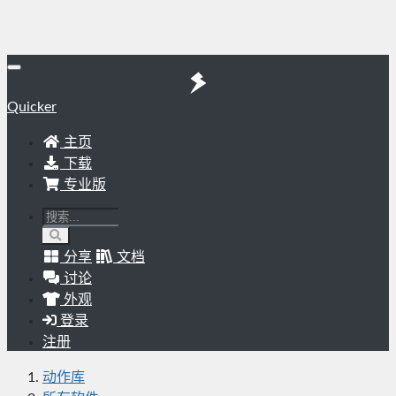
Quicker
主页
下载
专业版
分享
文档
讨论
外观
登录
注册
动作库