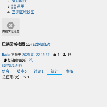
所有软件
通用
巴德区域找图
巴德区域找图
巴德区域找图
公开
已发布(自动)
Bader
更新于
2025-01-22 15:37
|
1
|
19
复制到剪贴板
如何安装动作？
信息
版本
6
讨论
1
统计
审核
总使用(次)：
261