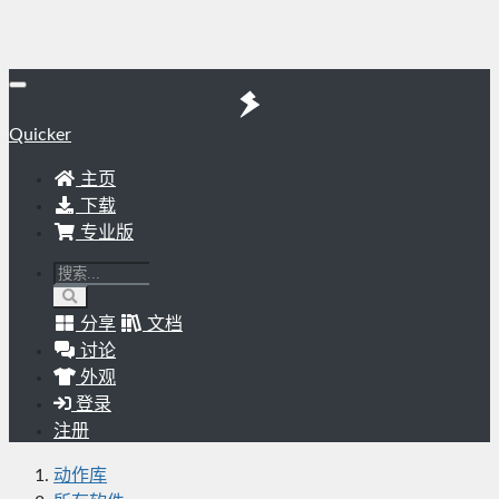
Quicker
主页
下载
专业版
分享
文档
讨论
外观
登录
注册
动作库