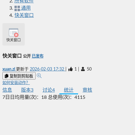
所有软件
通用
快关窗口
快关窗口
快关窗口
公开
已发布
xuan.zl
更新于
2026-02-03 17:32
|
1
|
50
复制到剪贴板
如何安装动作？
信息
版本
3
讨论
4
统计
审核
7日日均用量(次)：
18
总使用(次)：
4115