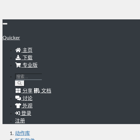
Quicker
主页
下载
专业版
分享
文档
讨论
外观
登录
注册
动作库