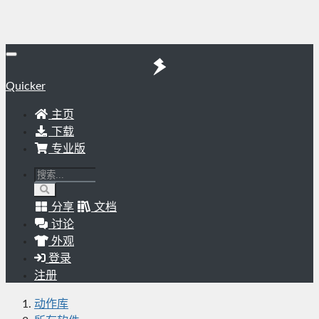
Quicker
主页
下载
专业版
分享
文档
讨论
外观
登录
注册
动作库