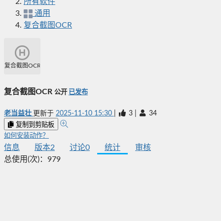
所有软件
通用
复合截图OCR
复合截图OCR
复合截图OCR
公开
已发布
老当益壮
更新于
2025-11-10 15:30
|
3
|
34
复制到剪贴板
如何安装动作？
信息
版本
2
讨论
0
统计
审核
总使用(次)：
979