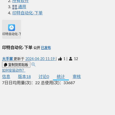
所有软件
通用
印特自动化-下单
印特自动化-下单
印特自动化-下单
公开
已发布
大手掌
更新于
2024-04-20 11:19
|
1
|
12
复制到剪贴板
如何安装动作？
信息
版本
18
讨论
0
统计
审核
7日日均用量(次)：
22
总使用(次)：
33687