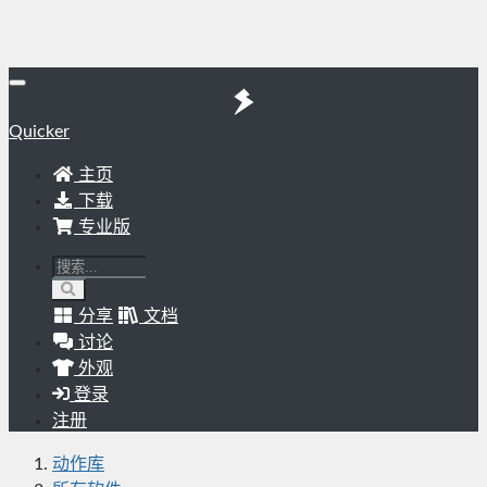
Quicker
主页
下载
专业版
分享
文档
讨论
外观
登录
注册
动作库