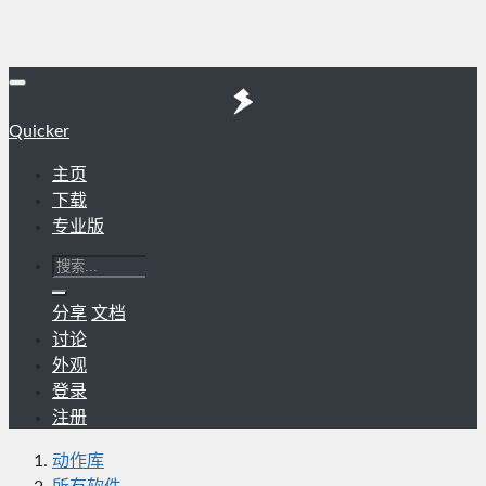
Quicker
主页
下载
专业版
分享
文档
讨论
外观
登录
注册
动作库