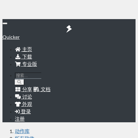
Quicker
主页
下载
专业版
分享
文档
讨论
外观
登录
注册
动作库