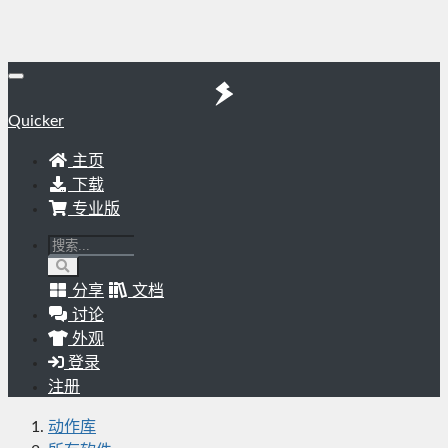
Quicker
主页
下载
专业版
分享
文档
讨论
外观
登录
注册
动作库