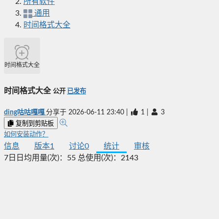
所有软件
通用
时间格式大全
时间格式大全
时间格式大全
公开
已发布
ding咕咕嘎嘎
分享于
2026-06-11 23:40
|
1
|
3
复制到剪贴板
如何安装动作？
信息
版本
1
讨论
0
统计
审核
7日日均用量(次)：
55
总使用(次)：
2143