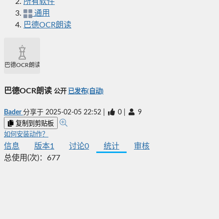
所有软件
通用
巴德OCR朗读
巴德OCR朗读
巴德OCR朗读
公开
已发布(自动)
Bader
分享于
2025-02-05 22:52
|
0
|
9
复制到剪贴板
如何安装动作？
信息
版本
1
讨论
0
统计
审核
总使用(次)：
677