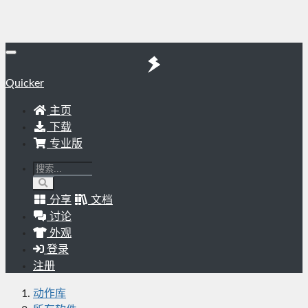
Quicker
主页
下载
专业版
分享
文档
讨论
外观
登录
注册
动作库