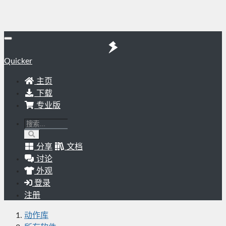
Quicker
主页
下载
专业版
分享
文档
讨论
外观
登录
注册
动作库