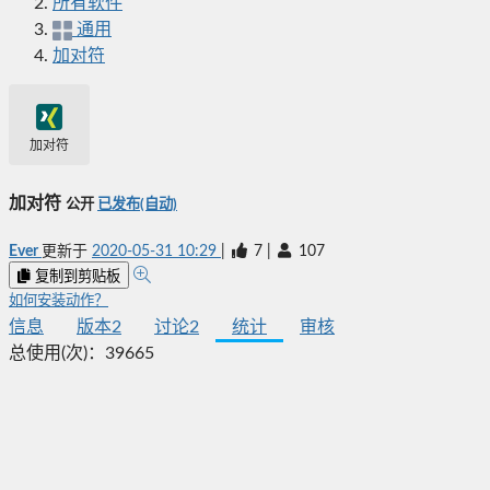
所有软件
通用
加对符
加对符
加对符
公开
已发布(自动)
Ever
更新于
2020-05-31 10:29
|
7
|
107
复制到剪贴板
如何安装动作？
信息
版本
2
讨论
2
统计
审核
总使用(次)：
39665