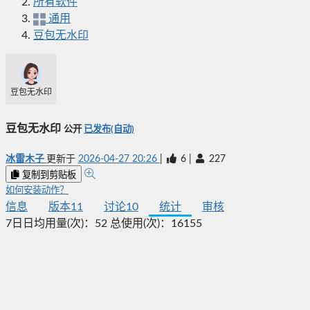
所有软件
通用
豆包无水印
豆包无水印
豆包无水印
公开
已发布(自动)
冰雷木子
更新于
2026-04-27 20:26
|
6
|
227
复制到剪贴板
如何安装动作？
信息
版本
11
讨论
10
统计
审核
7日日均用量(次)：
52
总使用(次)：
16155