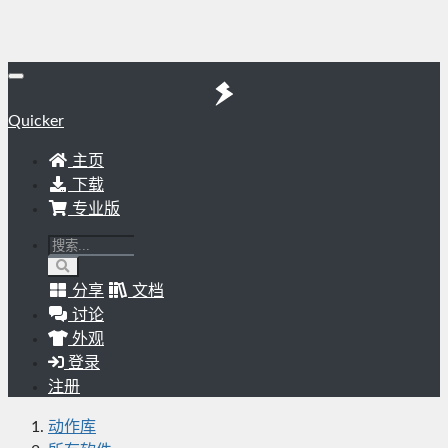
Quicker
主页
下载
专业版
分享
文档
讨论
外观
登录
注册
动作库