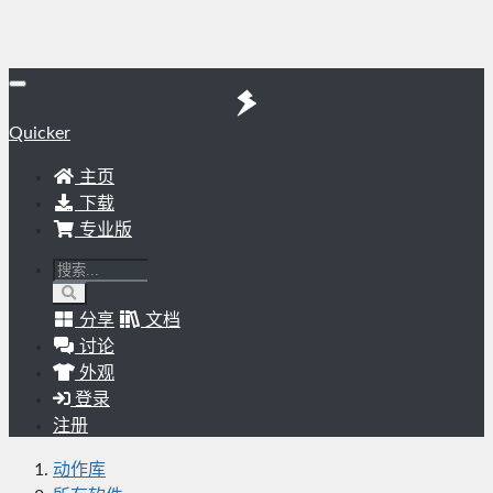
Quicker
主页
下载
专业版
分享
文档
讨论
外观
登录
注册
动作库