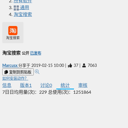
所有软件
通用
淘宝搜索
淘宝搜索
淘宝搜索
公开
已发布
Marcusx
分享于
2019-02-15 10:00
|
37
|
7063
复制到剪贴板
如何安装动作？
信息
版本
1
讨论
0
统计
审核
7日日均用量(次)：
229
总使用(次)：
1251864