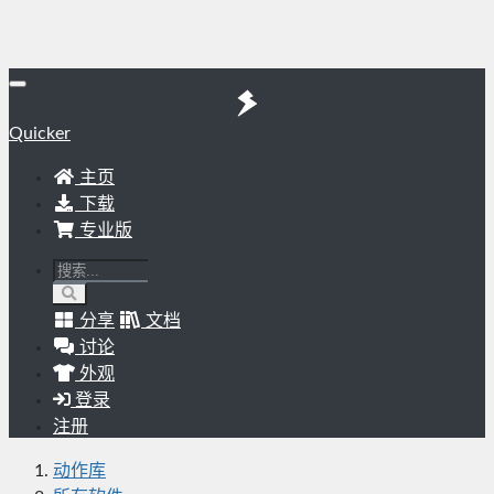
Quicker
主页
下载
专业版
分享
文档
讨论
外观
登录
注册
动作库