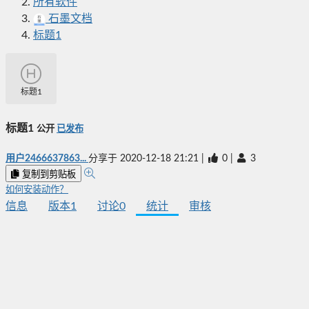
所有软件
石墨文档
标题1
标题1
标题1
公开
已发布
用户2466637863...
分享于
2020-12-18 21:21
|
0
|
3
复制到剪贴板
如何安装动作？
信息
版本
1
讨论
0
统计
审核