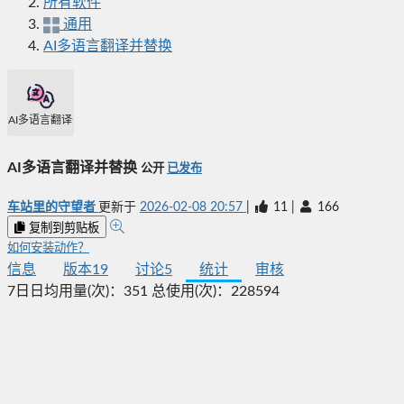
所有软件
通用
AI多语言翻译并替换
AI多语言翻译并替换
AI多语言翻译并替换
公开
已发布
车站里的守望者
更新于
2026-02-08 20:57
|
11
|
166
复制到剪贴板
如何安装动作？
信息
版本
19
讨论
5
统计
审核
7日日均用量(次)：
351
总使用(次)：
228594