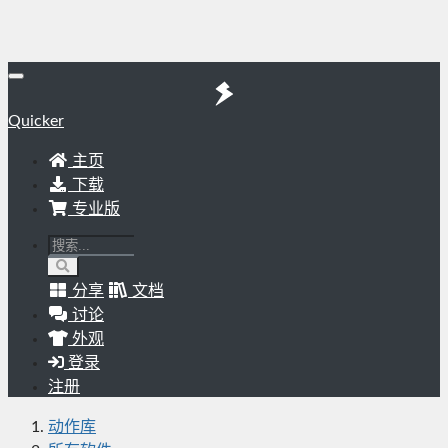
Quicker
主页
下载
专业版
分享
文档
讨论
外观
登录
注册
动作库