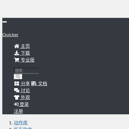
Quicker
主页
下载
专业版
分享
文档
讨论
外观
登录
注册
动作库