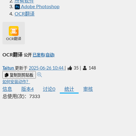
所有软件
Adobe Photoshop
OCR翻译
OCR翻译
OCR翻译
公开
已发布(自动)
Taitun
更新于
2025-06-26 10:44
|
35
|
148
复制到剪贴板
如何安装动作？
信息
版本
4
讨论
0
统计
审核
总使用(次)：
7333