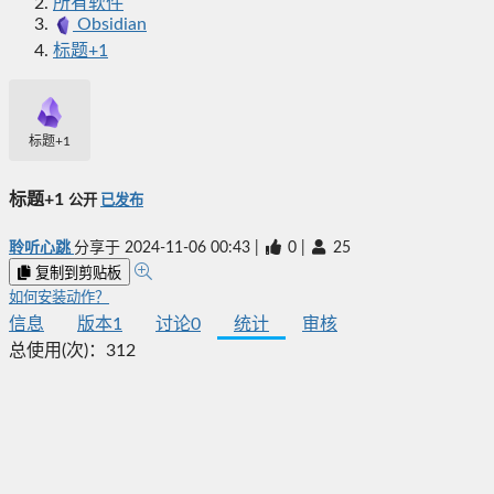
所有软件
Obsidian
标题+1
标题+1
标题+1
公开
已发布
聆听心跳
分享于
2024-11-06 00:43
|
0
|
25
复制到剪贴板
如何安装动作？
信息
版本
1
讨论
0
统计
审核
总使用(次)：
312