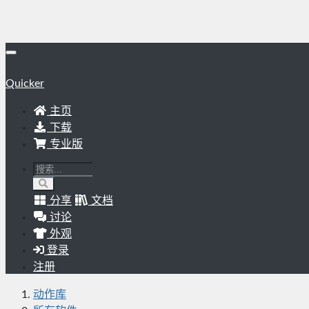
Quicker
主页
下载
专业版
分享
文档
讨论
外观
登录
注册
动作库