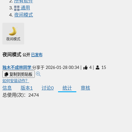
所有软件
通用
夜间模式
夜间模式
夜间模式
公开
已发布
独木不成林同学
分享于
2026-01-28 00:34
|
4
|
15
复制到剪贴板
如何安装动作？
信息
版本
1
讨论
0
统计
审核
总使用(次)：
2474