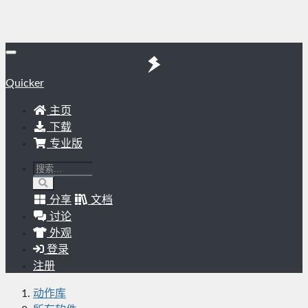
Quicker
主页
下载
专业版
分享
文档
讨论
外观
登录
注册
动作库