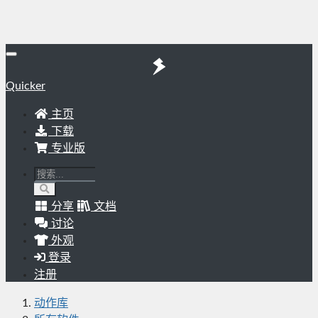
Quicker
主页
下载
专业版
分享
文档
讨论
外观
登录
注册
动作库