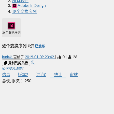
所有软件
Adobe InDesign
逐个变换序列
逐个变换序列
逐个变换序列
公开
已发布
kudaki
更新于
2019-01-09 20:42
|
0
|
26
复制到剪贴板
如何安装动作？
信息
版本
2
讨论
0
统计
审核
总使用(次)：
950