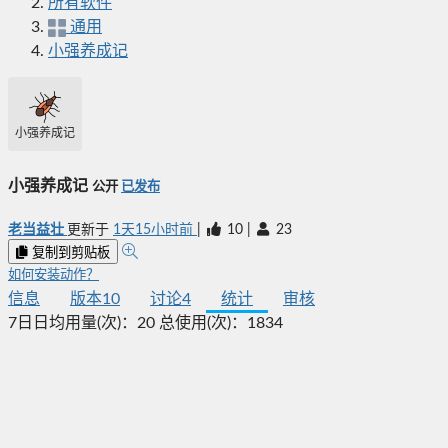
所有软件
通用
小强养成记
小强养成记
小强养成记
公开
已发布
老当益壮
更新于
1天15小时前
|
10
|
23
复制到剪贴板
如何安装动作？
信息
版本
10
讨论
4
统计
审核
7日日均用量(次)：
20
总使用(次)：
1834