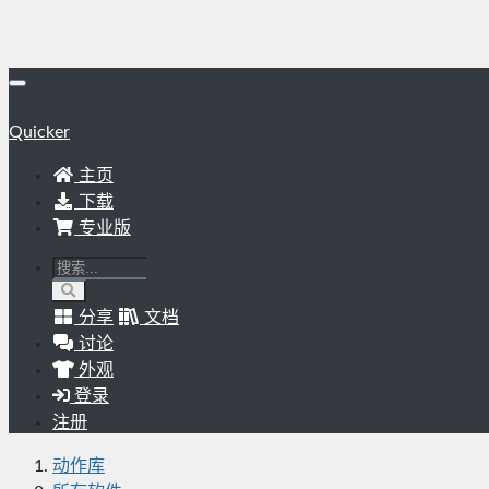
Quicker
主页
下载
专业版
分享
文档
讨论
外观
登录
注册
动作库