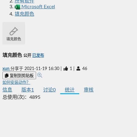
所有软件
Microsoft Excel
填充颜色
填充颜色
填充颜色
公开
已发布
xun
分享于
2021-11-19 16:30
|
1
|
46
复制到剪贴板
如何安装动作？
信息
版本
1
讨论
0
统计
审核
总使用(次)：
4895