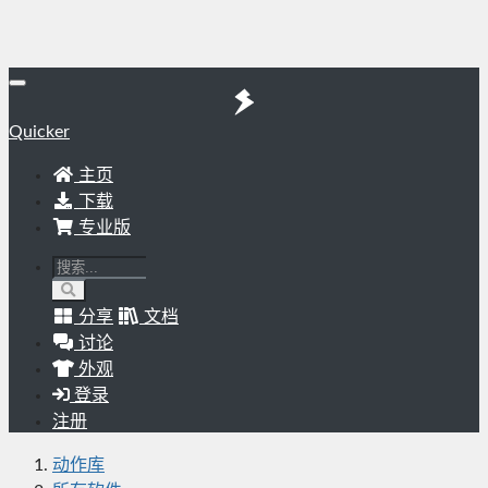
Quicker
主页
下载
专业版
分享
文档
讨论
外观
登录
注册
动作库