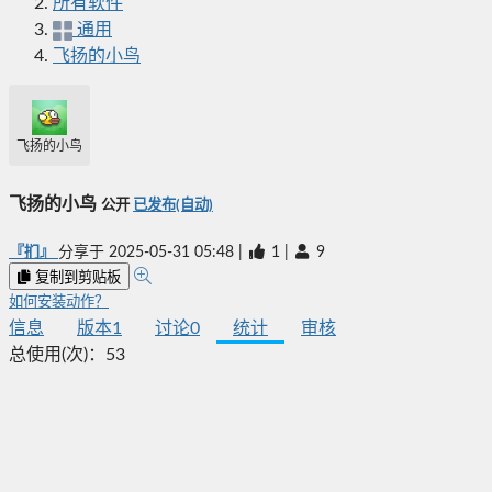
所有软件
通用
飞扬的小鸟
飞扬的小鸟
飞扬的小鸟
公开
已发布(自动)
『扪』
分享于
2025-05-31 05:48
|
1
|
9
复制到剪贴板
如何安装动作？
信息
版本
1
讨论
0
统计
审核
总使用(次)：
53