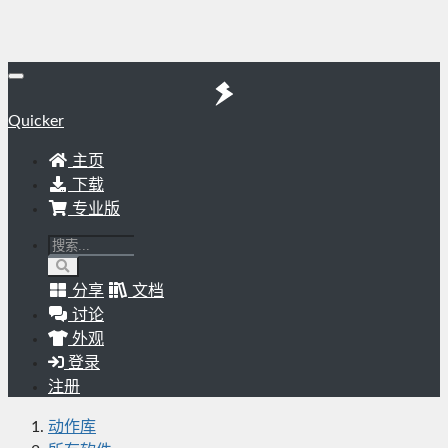
Quicker
主页
下载
专业版
分享
文档
讨论
外观
登录
注册
动作库