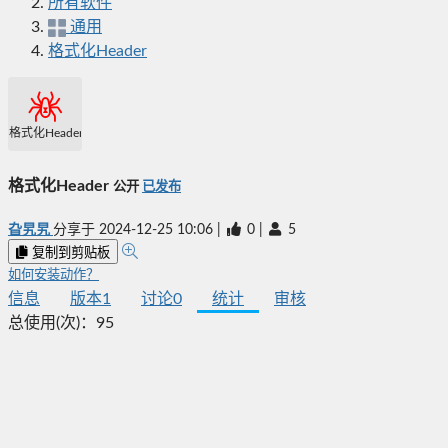
所有软件
通用
格式化Header
格式化Header
格式化Header
公开
已发布
旮旯旯
分享于
2024-12-25 10:06
|
0
|
5
复制到剪贴板
如何安装动作？
信息
版本
1
讨论
0
统计
审核
总使用(次)：
95