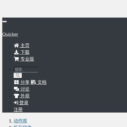
Quicker
主页
下载
专业版
分享
文档
讨论
外观
登录
注册
动作库