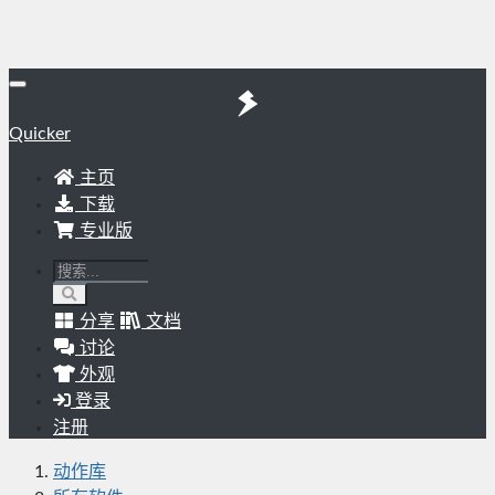
Quicker
主页
下载
专业版
分享
文档
讨论
外观
登录
注册
动作库