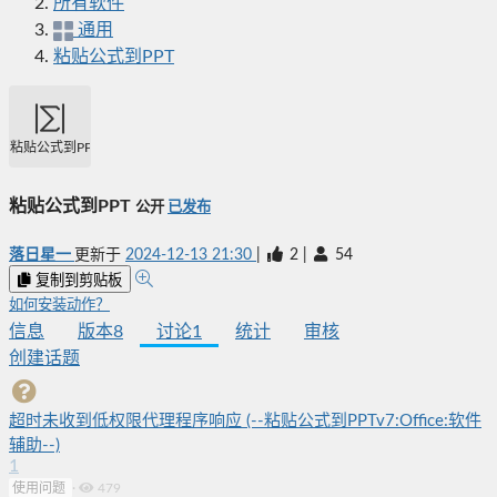
所有软件
通用
粘贴公式到PPT
粘贴公式到PPT
粘贴公式到PPT
公开
已发布
落日星一
更新于
2024-12-13 21:30
|
2
|
54
复制到剪贴板
如何安装动作？
信息
版本
8
讨论
1
统计
审核
创建话题
超时未收到低权限代理程序响应 (--粘贴公式到PPTv7:Office:软件
辅助--)
1
使用问题
·
479