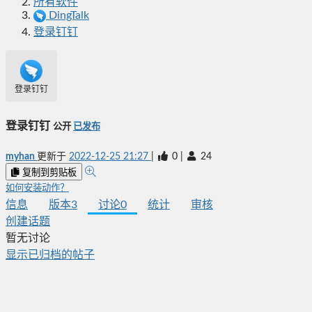
所有软件
DingTalk
登录钉钉
登录钉钉
登录钉钉
公开
已发布
myhan
更新于
2022-12-25 21:27
|
0
|
24
复制到剪贴板
如何安装动作？
信息
版本
3
讨论
0
统计
审核
创建话题
暂无讨论
显示已归档的帖子