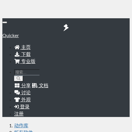
Quicker
主页
下载
专业版
分享
文档
讨论
外观
登录
注册
动作库