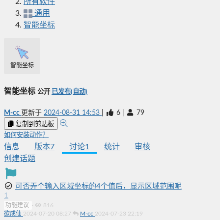
所有软件
通用
智能坐标
智能坐标
智能坐标
公开
已发布(自动)
M-cc
更新于
2024-08-31 14:53
|
6
|
79
复制到剪贴板
如何安装动作？
信息
版本
7
讨论
1
统计
审核
创建话题
可否弄个输入区域坐标的4个值后，显示区域范围呢
1
功能建议
·
816
欲成仙
2024-07-20 08:27
M-cc
2024-07-23 22:19