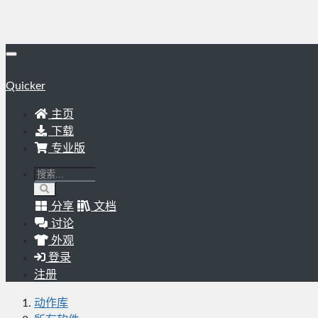
Quicker
主页
下载
专业版
分享
文档
讨论
外观
登录
注册
动作库