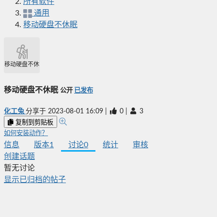
所有软件
通用
移动硬盘不休眠
移动硬盘不休眠
移动硬盘不休眠
公开
已发布
化工兔
分享于
2023-08-01 16:09
|
0
|
3
复制到剪贴板
如何安装动作？
信息
版本
1
讨论
0
统计
审核
创建话题
暂无讨论
显示已归档的帖子