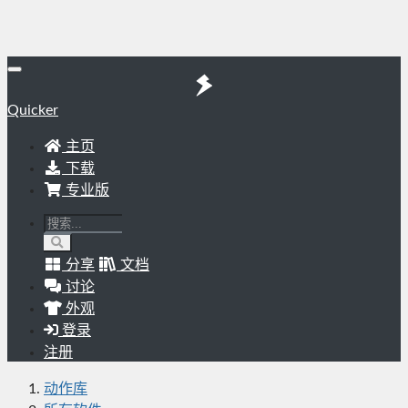
Quicker
主页
下载
专业版
分享
文档
讨论
外观
登录
注册
动作库