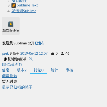
所有软件
Sublime Text
发送到Sublime
发送到Sublime
发送到Sublime
公开
已发布
geek
更新于
2019-06-12 12:07
|
0
|
46
复制到剪贴板
如何安装动作？
信息
版本
2
讨论
0
统计
审核
创建话题
暂无讨论
显示已归档的帖子