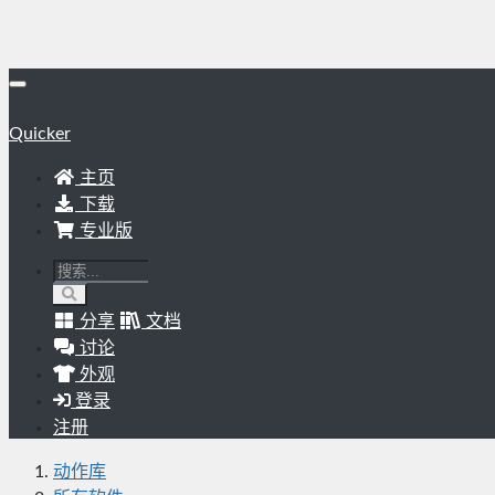
Quicker
主页
下载
专业版
分享
文档
讨论
外观
登录
注册
动作库