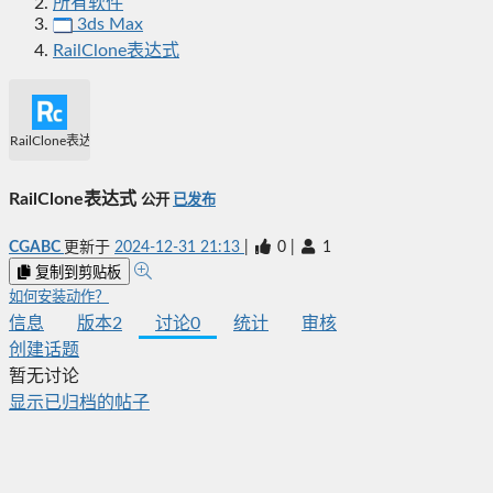
所有软件
3ds Max
RailClone表达式
RailClone表达式
RailClone表达式
公开
已发布
CGABC
更新于
2024-12-31 21:13
|
0
|
1
复制到剪贴板
如何安装动作？
信息
版本
2
讨论
0
统计
审核
创建话题
暂无讨论
显示已归档的帖子