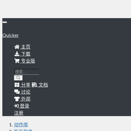
Quicker
主页
下载
专业版
分享
文档
讨论
外观
登录
注册
动作库