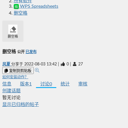
所有软件
WPS Spreadsheets
删空格
删空格
删空格
公开
已发布
风夏
分享于
2022-08-03 13:42
|
0
|
27
复制到剪贴板
如何安装动作？
信息
版本
1
讨论
0
统计
审核
创建话题
暂无讨论
显示已归档的帖子