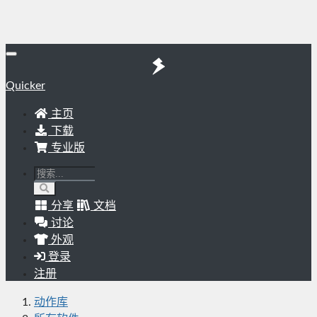
Quicker
主页
下载
专业版
分享
文档
讨论
外观
登录
注册
动作库