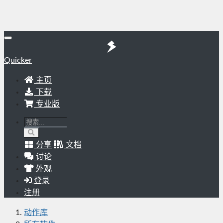
Quicker
主页
下载
专业版
分享
文档
讨论
外观
登录
注册
动作库