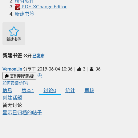
所有软件
PDF-XChange Editor
新建书签
新建书签
新建书签
公开
已发布
VernonLin
分享于
2019-06-04 10:36
|
3
|
36
复制到剪贴板
如何安装动作？
信息
版本
1
讨论
0
统计
审核
创建话题
暂无讨论
显示已归档的帖子