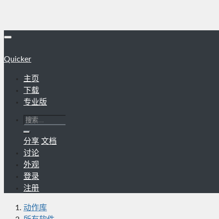
Quicker
主页
下载
专业版
分享
文档
讨论
外观
登录
注册
动作库