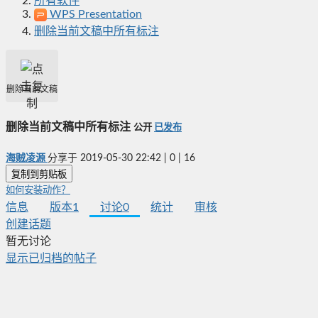
所有软件
WPS Presentation
删除当前文稿中所有标注
删除当前文稿中所有标注
删除当前文稿中所有标注
公开
已发布
海贼凌源
分享于
2019-05-30 22:42
|
0
|
16
复制到剪贴板
如何安装动作？
信息
版本
1
讨论
0
统计
审核
创建话题
暂无讨论
显示已归档的帖子