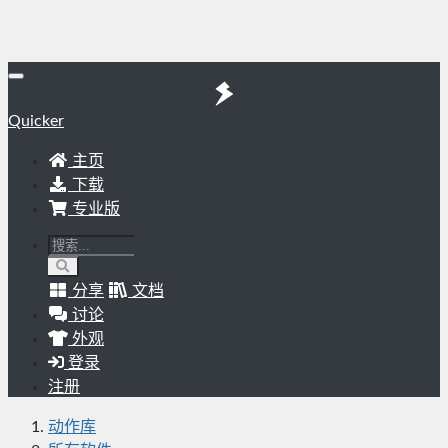
Quicker
主页
下载
专业版
分享
文档
讨论
外观
登录
注册
动作库