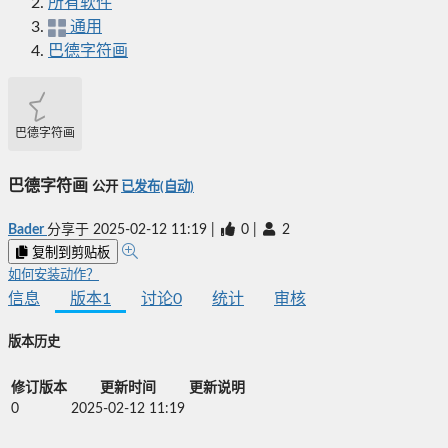
所有软件
通用
巴德字符画
巴德字符画
巴德字符画
公开
已发布(自动)
Bader
分享于
2025-02-12 11:19
|
0
|
2
复制到剪贴板
如何安装动作？
信息
版本
1
讨论
0
统计
审核
版本历史
修订版本
更新时间
更新说明
0
2025-02-12 11:19