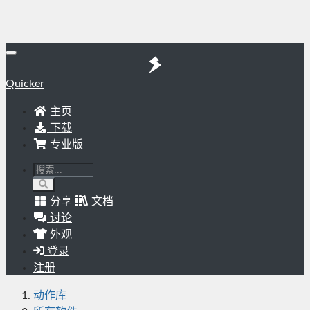
Quicker
主页
下载
专业版
分享
文档
讨论
外观
登录
注册
动作库