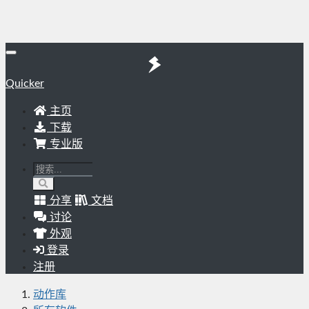
Quicker
主页
下载
专业版
分享
文档
讨论
外观
登录
注册
动作库