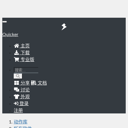
Quicker
主页
下载
专业版
分享
文档
讨论
外观
登录
注册
动作库